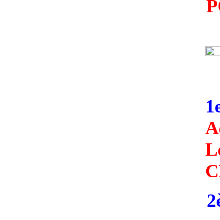
P
1e
A
L
C
2